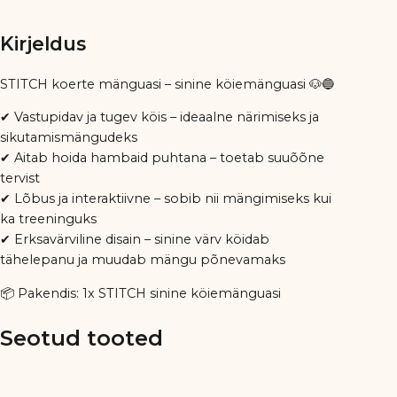
Kirjeldus
STITCH koerte mänguasi – sinine köiemänguasi 🐶🔵
✔ Vastupidav ja tugev köis – ideaalne närimiseks ja
sikutamismängudeks
✔ Aitab hoida hambaid puhtana – toetab suuõõne
tervist
✔ Lõbus ja interaktiivne – sobib nii mängimiseks kui
ka treeninguks
✔ Erksavärviline disain – sinine värv köidab
tähelepanu ja muudab mängu põnevamaks
📦 Pakendis: 1x STITCH sinine köiemänguasi
Seotud tooted