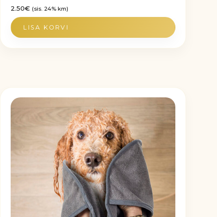
2.50
€
(sis. 24% km)
LISA KORVI