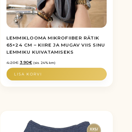
LEMMIKLOOMA MIKROFIIBER RÄTIK
65×24 CM – KIIRE JA MUGAV VIIS SINU
LEMMIKU KUIVATAMISEKS
Algne
Praegune
4.20
€
3.90
€
(sis. 24% km)
hind
hind
LISA KORVI
oli:
on:
4.20€.
3.90€.