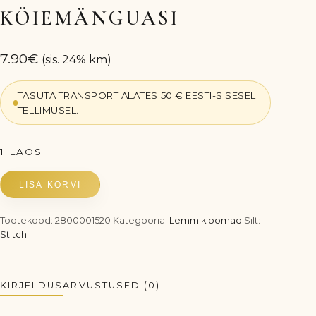
KÖIEMÄNGUASI
7.90
€
(sis. 24% km)
TASUTA TRANSPORT ALATES 50 € EESTI-SISESEL
TELLIMUSEL.
1 LAOS
LISA KORVI
STITCH
koerte
Tootekood:
2800001520
Kategooria:
Lemmikloomad
Silt:
mänguasi
Stitch
–
sinine
köiemänguasi
KIRJELDUS
ARVUSTUSED (0)
kogus