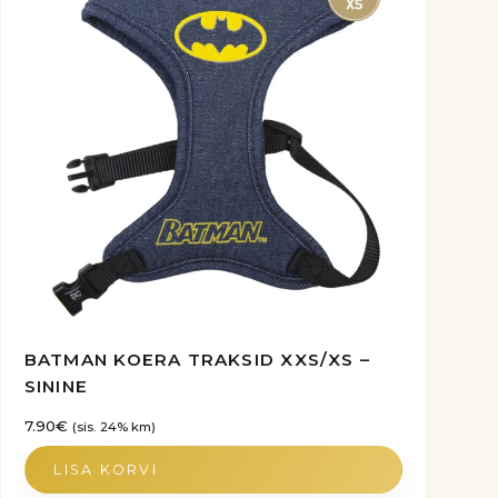
BATMAN KOERA TRAKSID XXS/XS –
SININE
7.90
€
(sis. 24% km)
LISA KORVI