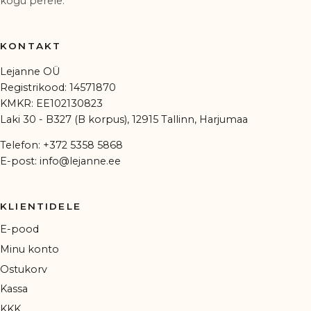
kogu perele.
KONTAKT
Lejanne OÜ
Registrikood: 14571870
KMKR: EE102130823
Laki 30 - B327 (B korpus), 12915 Tallinn, Harjumaa
Telefon:
+372 5358 5868
E-post:
info@lejanne.ee
KLIENTIDELE
E-pood
Minu konto
Ostukorv
Kassa
KKK