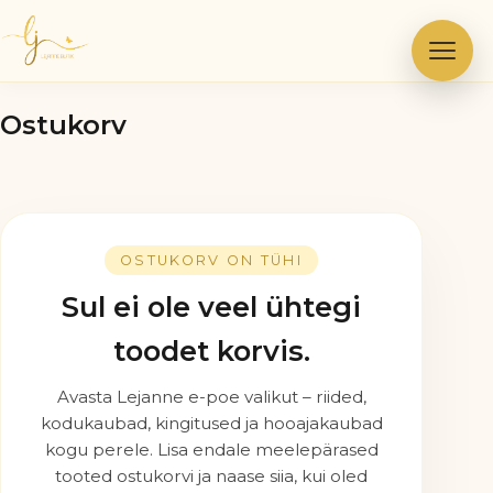
Skip
to
content
Ostukorv
OSTUKORV ON TÜHI
Sul ei ole veel ühtegi
toodet korvis.
Avasta Lejanne e-poe valikut – riided,
kodukaubad, kingitused ja hooajakaubad
kogu perele. Lisa endale meelepärased
tooted ostukorvi ja naase siia, kui oled