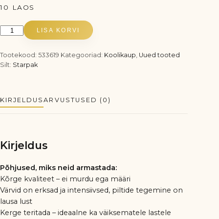
10 LAOS
Starpak
LISA KORVI
värvipliiatsid,
12
Tootekood:
533619
Kategooriad:
Koolikaup
,
Uued tooted
Silt:
Starpak
värvi
kogus
KIRJELDUS
ARVUSTUSED (0)
Kirjeldus
Põhjused, miks neid armastada:
Kõrge kvaliteet – ei murdu ega määri
Värvid on erksad ja intensiivsed, piltide tegemine on
lausa lust
Kerge teritada – ideaalne ka väiksematele lastele