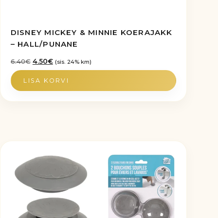
DISNEY MICKEY & MINNIE KOERAJAKK
– HALL/PUNANE
Algne
Praegune
6.40
€
4.50
€
(sis. 24% km)
hind
hind
LISA KORVI
oli:
on:
6.40€.
4.50€.