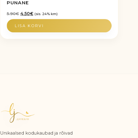
PUNANE
Algne
Praegune
5.90
€
4.50
€
(sis. 24% km)
hind
hind
LISA KORVI
oli:
on:
5.90€.
4.50€.
Unikaalsed kodukaubad ja rõivad