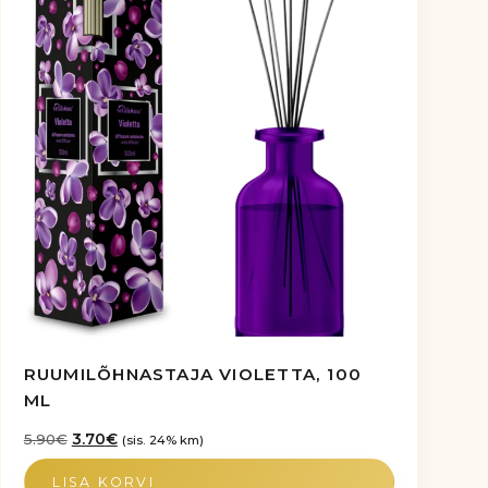
RUUMILÕHNASTAJA VIOLETTA, 100
ML
Algne
Praegune
5.90
€
3.70
€
(sis. 24% km)
hind
hind
LISA KORVI
oli:
on: