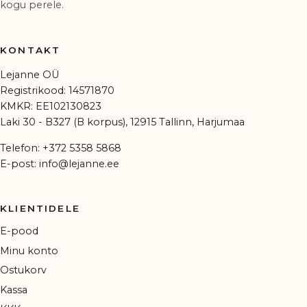
kogu perele.
KONTAKT
Lejanne OÜ
Registrikood: 14571870
KMKR: EE102130823
Laki 30 - B327 (B korpus), 12915 Tallinn, Harjumaa
Telefon:
+372 5358 5868
E-post:
info@lejanne.ee
KLIENTIDELE
E-pood
Minu konto
Ostukorv
Kassa