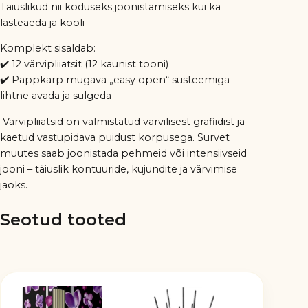
Täiuslikud nii koduseks joonistamiseks kui ka
lasteaeda ja kooli
Komplekt sisaldab:
✔️ 12 värvipliiatsit (12 kaunist tooni)
✔️ Pappkarp mugava „easy open“ süsteemiga –
lihtne avada ja sulgeda
Värvipliiatsid on valmistatud värvilisest grafiidist ja
kaetud vastupidava puidust korpusega. Survet
muutes saab joonistada pehmeid või intensiivseid
jooni – täiuslik kontuuride, kujundite ja värvimise
jaoks.
Seotud tooted