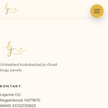
Skip
to
content
Unikaalsed kodukaubad ja rõivad
kogu perele.
KONTAKT
Lejanne OÜ
Registrikood: 14571870
KMKR: EE102130823