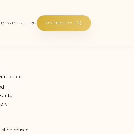
(0)
/ REGISTREERU
OSTUKORV
NTIDELE
od
konto
orv
ustingimused