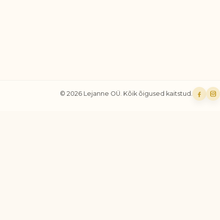
© 2026 Lejanne OÜ. Kõik õigused kaitstud.
Faceb
In