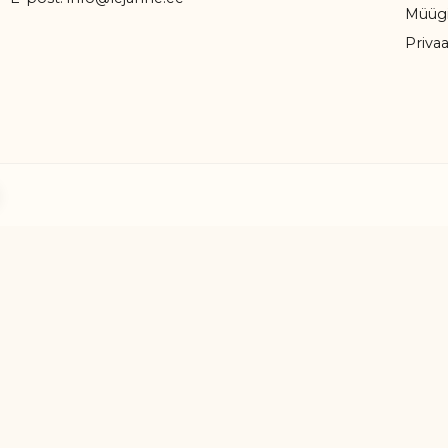
Müügi
Privaa
ook
stagram