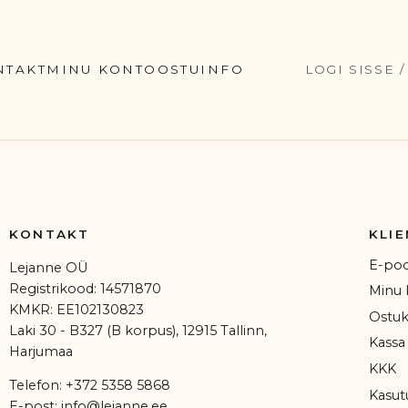
NTAKT
MINU KONTO
OSTUINFO
LOGI SISSE 
KONTAKT
KLIE
E-po
Lejanne OÜ
Registrikood: 14571870
Minu 
KMKR: EE102130823
Ostuk
Laki 30 - B327 (B korpus), 12915 Tallinn,
Kassa
Harjumaa
KKK
Telefon:
+372 5358 5868
Kasut
E-post:
info@lejanne.ee