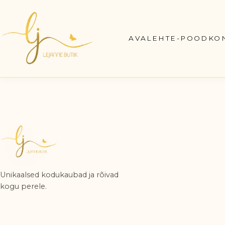
Skip
to
content
AVALEHT
E-POOD
KO
Unikaalsed kodukaubad ja rõivad
kogu perele.