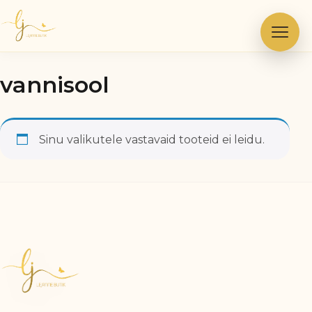
Skip
to
content
vannisool
Sinu valikutele vastavaid tooteid ei leidu.