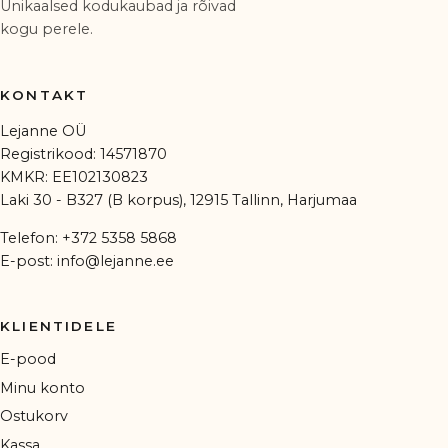
Unikaalsed kodukaubad ja rõivad
kogu perele.
KONTAKT
Lejanne OÜ
Registrikood: 14571870
KMKR: EE102130823
Laki 30 - B327 (B korpus), 12915 Tallinn, Harjumaa
Telefon:
+372 5358 5868
E-post:
info@lejanne.ee
KLIENTIDELE
E-pood
Minu konto
Ostukorv
Kassa