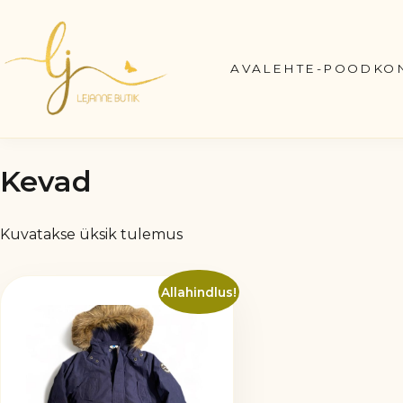
Skip
to
content
AVALEHT
E-POOD
KO
Kevad
Kuvatakse üksik tulemus
Allahindlus!