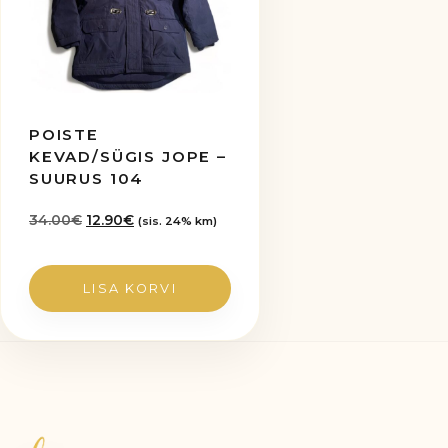
POISTE
KEVAD/SÜGIS JOPE –
SUURUS 104
Algne
Praegune
34.00
€
12.90
€
(sis. 24% km)
hind
hind
oli:
on:
34.00€.
12.90€.
LISA KORVI