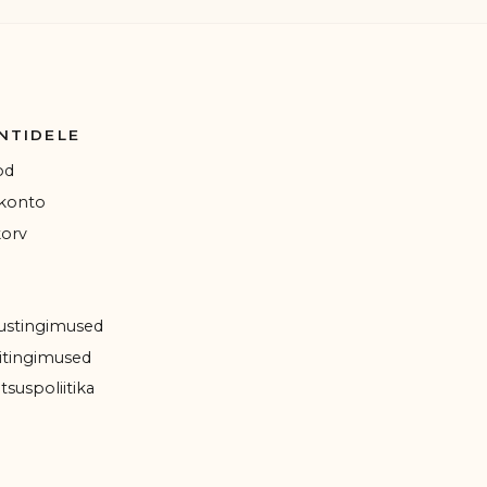
NTIDELE
od
konto
orv
ustingimused
tingimused
tsuspoliitika