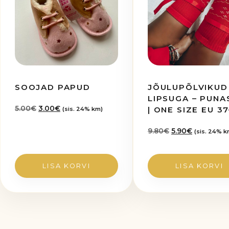
SOOJAD PAPUD
JÕULUPÕLVIKUD
LIPSUGA – PUNA
Algne
Praegune
5.00
€
3.00
€
| ONE SIZE EU 3
(sis. 24% km)
hind
hind
oli:
on:
Algne
Praegune
9.80
€
5.90
€
(sis. 24% k
5.00€.
3.00€.
hind
hind
oli:
on:
9.80€.
5.90€.
LISA KORVI
LISA KORVI