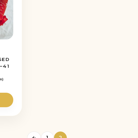
SED
7–41
m)
←
1
2