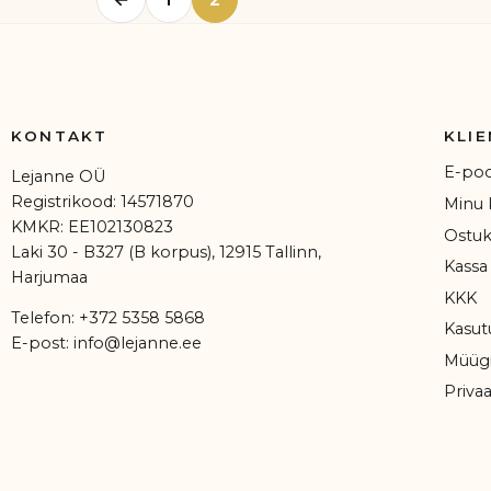
KONTAKT
KLIE
E-po
Lejanne OÜ
Registrikood: 14571870
Minu 
KMKR: EE102130823
Ostuk
Laki 30 - B327 (B korpus), 12915 Tallinn,
Kassa
Harjumaa
KKK
Telefon:
+372 5358 5868
Kasut
E-post:
info@lejanne.ee
Müügi
Privaa