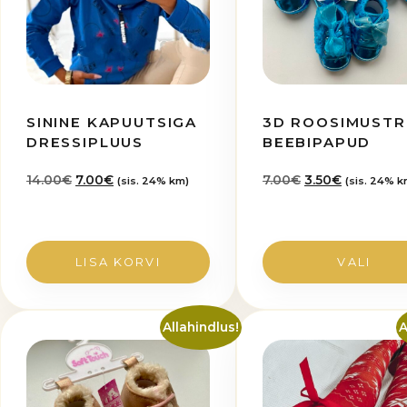
varianti.
Valikuid
saab
teha
tootelehel.
SININE KAPUUTSIGA
3D ROOSIMUSTR
DRESSIPLUUS
BEEBIPAPUD
Algne
Praegune
Algne
Praegune
14.00
€
7.00
€
7.00
€
3.50
€
(sis. 24% km)
(sis. 24% k
hind
hind
hind
hind
oli:
on:
oli:
on:
14.00€.
7.00€.
7.00€.
3.50€.
LISA KORVI
VALI
Allahindlus!
A