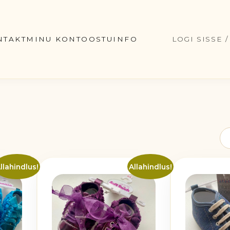
NTAKT
MINU KONTO
OSTUINFO
LOGI SISSE 
llahindlus!
Allahindlus!
Sellel
tootel
on
mitu