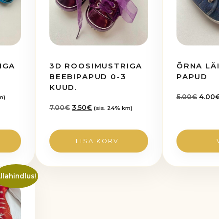
varianti.
Valikuid
saab
teha
tootelehel.
IGA
3D ROOSIMUSTRIGA
ÕRNA LÄ
BEEBIPAPUD 0-3
PAPUD
KUUD.
Algne
5.00
€
4.00
m)
hind
Algne
Praegune
7.00
€
3.50
€
(sis. 24% km)
oli:
hind
hind
5.00€
oli:
on:
7.00€.
3.50€.
LISA KORVI
llahindlus!