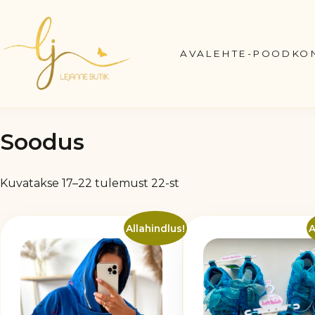
Skip
to
content
AVALEHT
E-POOD
KO
Soodus
Sorditud
Kuvatakse 17–22 tulemust 22-st
uusimate
järgi
Allahindlus!
A
Sellel
tootel
on
mitu