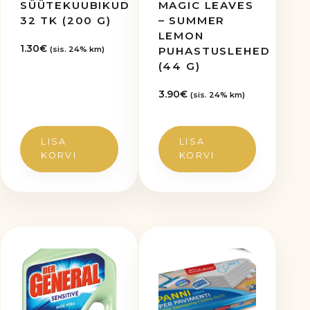
SÜÜTEKUUBIKUD
MAGIC LEAVES
32 TK (200 G)
– SUMMER
LEMON
1.30
€
PUHASTUSLEHED
(sis. 24% km)
(44 G)
3.90
€
(sis. 24% km)
LISA
LISA
KORVI
KORVI