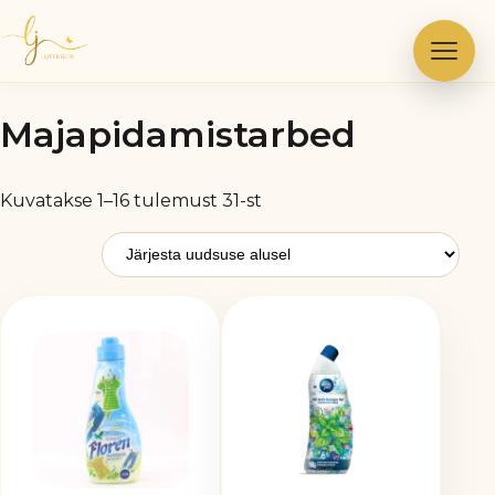
Skip
to
content
Majapidamistarbed
Sorditud
Kuvatakse 1–16 tulemust 31-st
uusimate
järgi