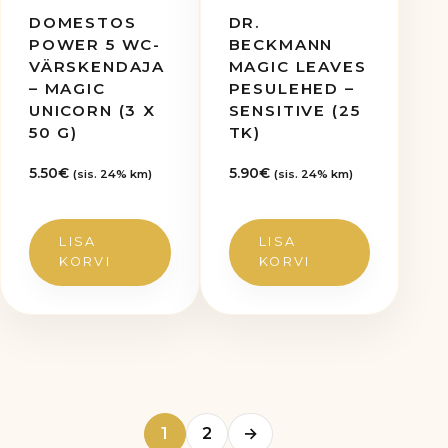
DOMESTOS
DR.
POWER 5 WC-
BECKMANN
VÄRSKENDAJA
MAGIC LEAVES
– MAGIC
PESULEHED –
UNICORN (3 X
SENSITIVE (25
50 G)
TK)
5.50
€
5.90
€
(sis. 24% km)
(sis. 24% km)
LISA
LISA
KORVI
KORVI
1
2
→