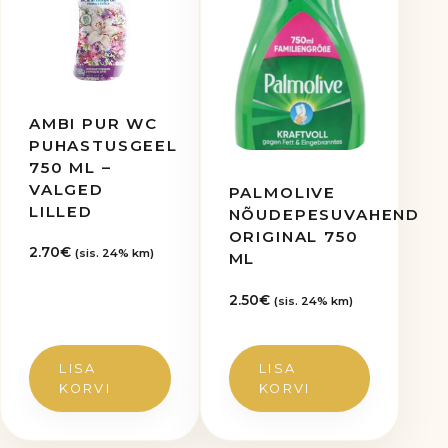
AMBI PUR WC
PUHASTUSGEEL
750 ML –
VALGED
PALMOLIVE
LILLED
NÕUDEPESUVAHEND
ORIGINAL 750
2.70
€
(sis. 24% km)
ML
2.50
€
(sis. 24% km)
LISA
LISA
KORVI
KORVI