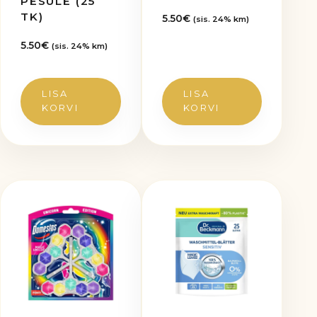
PESULE (25
TK)
5.50
€
(sis. 24% km)
5.50
€
(sis. 24% km)
LISA
LISA
KORVI
KORVI