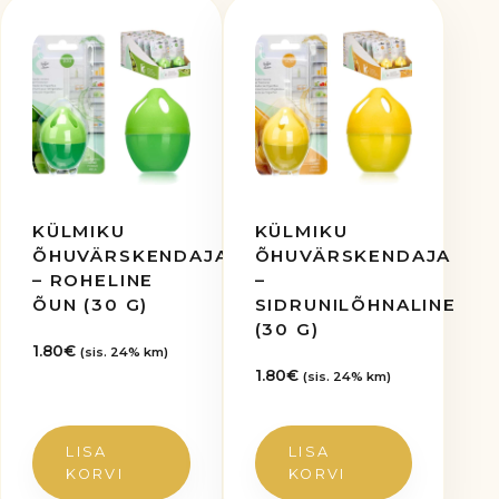
KÜLMIKU
KÜLMIKU
ÕHUVÄRSKENDAJA
ÕHUVÄRSKENDAJA
– ROHELINE
–
ÕUN (30 G)
SIDRUNILÕHNALINE
(30 G)
1.80
€
(sis. 24% km)
1.80
€
(sis. 24% km)
LISA
LISA
KORVI
KORVI