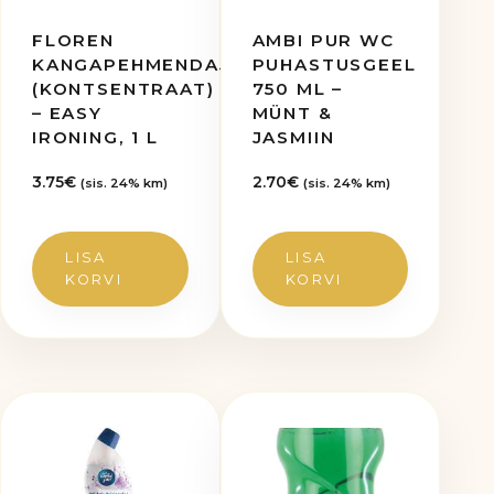
FLOREN
AMBI PUR WC
KANGAPEHMENDAJA
PUHASTUSGEEL
(KONTSENTRAAT)
750 ML –
– EASY
MÜNT &
IRONING, 1 L
JASMIIN
3.75
€
2.70
€
(sis. 24% km)
(sis. 24% km)
LISA
LISA
KORVI
KORVI