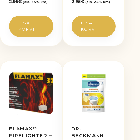
2.95
€
2.95
€
(sis. 24% km)
(sis. 24% km)
LISA
LISA
KORVI
KORVI
FLAMAX™
DR.
FIRELIGHTER –
BECKMANN