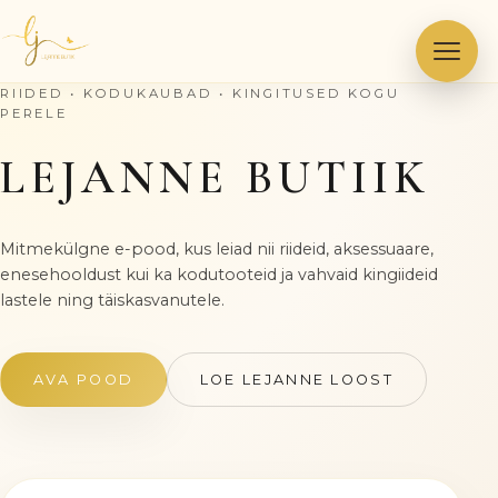
Skip
to
content
RIIDED • KODUKAUBAD • KINGITUSED KOGU
PERELE
LEJANNE BUTIIK
Mitmekülgne e-pood, kus leiad nii riideid, aksessuaare,
enesehooldust kui ka kodutooteid ja vahvaid kingiideid
lastele ning täiskasvanutele.
AVA POOD
LOE LEJANNE LOOST