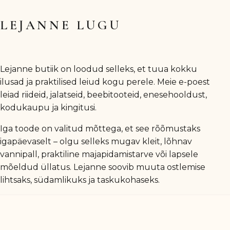
LEJANNE LUGU
Lejanne butiik on loodud selleks, et tuua kokku
ilusad ja praktilised leiud kogu perele. Meie e-poest
leiad riideid, jalatseid, beebitooteid, enesehooldust,
kodukaupu ja kingitusi.
Iga toode on valitud mõttega, et see rõõmustaks
igapäevaselt – olgu selleks mugav kleit, lõhnav
vannipall, praktiline majapidamistarve või lapsele
mõeldud üllatus. Lejanne soovib muuta ostlemise
lihtsaks, südamlikuks ja taskukohaseks.