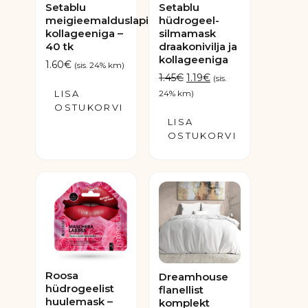
Setablu
Setablu
meigieemalduslapid
hüdrogeel-
kollageeniga –
silmamask
40 tk
draakonivilja ja
kollageeniga
1.60
€
(sis. 24% km)
Algne
Praegune
1.45
€
1.19
€
(sis.
hind
hind
LISA
24% km)
oli:
on:
OSTUKORVI
LISA
1.45€.
1.19€.
OSTUKORVI
Roosa
Dreamhouse
hüdrogeelist
flanellist
huulemask –
komplekt