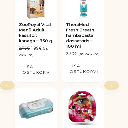
ZooRoyal Vital
TheraMed
Menü Adult
Fresh Breath
kassitoit
hambapasta
kanaga – 750 g
dosaatoris –
100 ml
Algne
Praegune
2.75
€
1.99
€
(sis.
2.30
€
hind
hind
(sis. 24% km)
24% km)
oli:
on:
LISA
LISA
2.75€.
1.99€.
OSTUKORVI
OSTUKORVI
‹
›