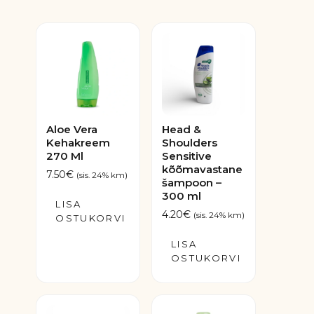
Aloe Vera
Head &
Kehakreem
Shoulders
270 Ml
Sensitive
kõõmavastane
7.50
€
(sis. 24% km)
šampoon –
300 ml
LISA
4.20
€
(sis. 24% km)
OSTUKORVI
LISA
OSTUKORVI