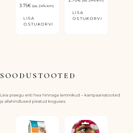
2.70
€
(sis. 24% km)
3.75
€
(sis. 24% km)
LISA
LISA
OSTUKORVI
OSTUKORVI
SOODUSTOOTED
Leia praegu eriti hea hinnaga lemmikud – kampaaniatooted
ja allahindlused piiratud koguses.