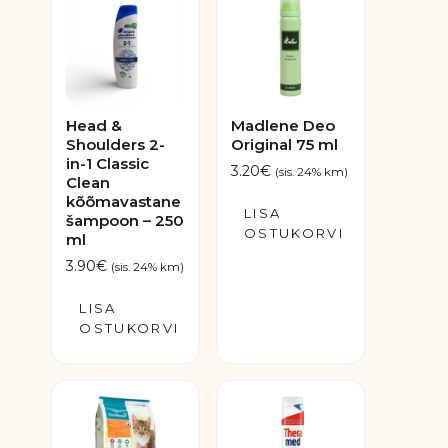
Head &
Madlene Deo
Shoulders 2-
Original 75 ml
in-1 Classic
3.20
€
(sis. 24% km)
Clean
kõõmavastane
LISA
šampoon – 250
OSTUKORVI
ml
3.90
€
(sis. 24% km)
LISA
OSTUKORVI