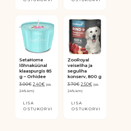
SetaHome
ZooRoyal
lõhnaküünal
veiseliha ja
klaaspurgis 85
seguliha
g – Orhidee
konserv, 800 g
Algne
Praegune
Algne
Praegune
3.00
€
2.40
€
3.70
€
2.50
€
(sis.
(sis.
hind
hind
hind
hind
24% km)
24% km)
oli:
on:
oli:
on:
LISA
3.00€.
2.40€.
LISA
3.70€.
2.50€.
OSTUKORVI
OSTUKORVI