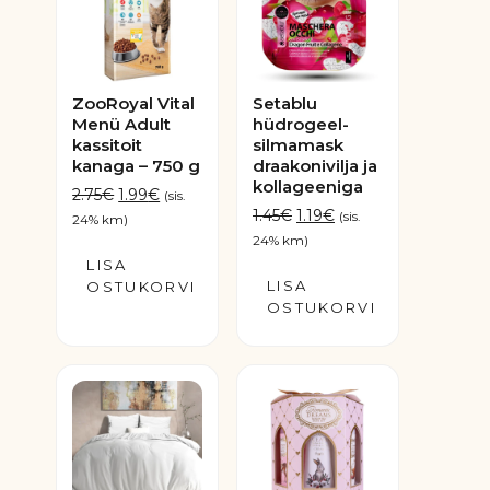
ZooRoyal Vital
Setablu
Menü Adult
hüdrogeel-
kassitoit
silmamask
kanaga – 750 g
draakonivilja ja
kollageeniga
Algne
Praegune
2.75
€
1.99
€
(sis.
Algne
Praegune
1.45
€
1.19
€
hind
hind
(sis.
24% km)
hind
hind
oli:
on:
24% km)
oli:
on:
LISA
2.75€.
1.99€.
LISA
1.45€.
1.19€.
OSTUKORVI
OSTUKORVI