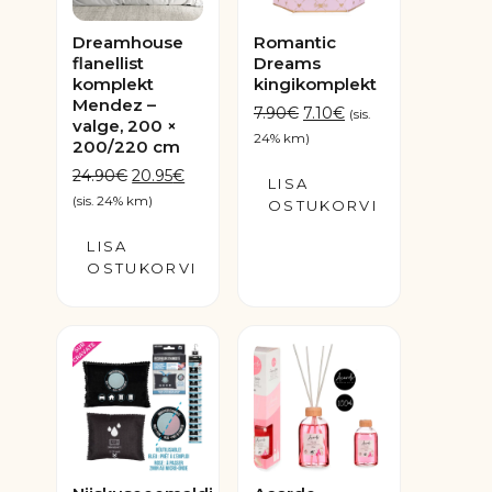
Dreamhouse
Romantic
flanellist
Dreams
komplekt
kingikomplekt
Mendez –
Algne
Praegune
7.90
€
7.10
€
(sis.
valge, 200 ×
hind
hind
24% km)
200/220 cm
oli:
on:
Algne
Praegune
24.90
€
20.95
€
LISA
7.90€.
7.10€.
hind
hind
(sis. 24% km)
OSTUKORVI
oli:
on:
LISA
24.90€.
20.95€.
OSTUKORVI