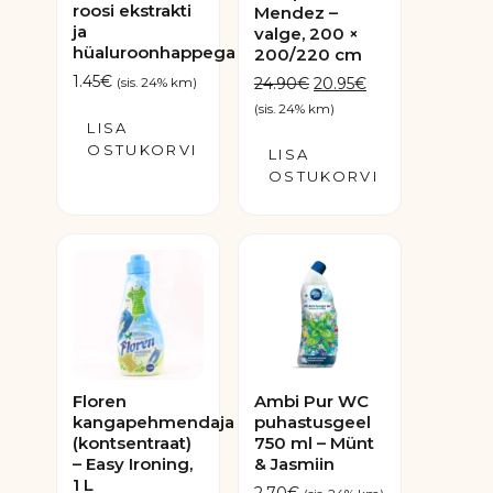
roosi ekstrakti
Mendez –
ja
valge, 200 ×
hüaluroonhappega
200/220 cm
1.45
€
Algne
Praegune
24.90
€
20.95
€
(sis. 24% km)
hind
hind
(sis. 24% km)
LISA
oli:
on:
OSTUKORVI
LISA
24.90€.
20.95€.
OSTUKORVI
Floren
Ambi Pur WC
kangapehmendaja
puhastusgeel
(kontsentraat)
750 ml – Münt
– Easy Ironing,
& Jasmiin
1 L