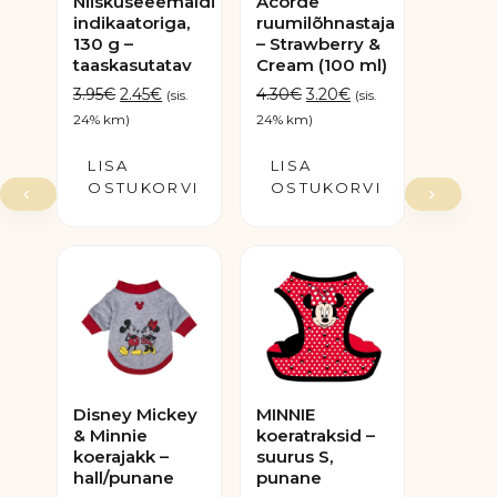
Niiskuseeemaldi
Acorde
indikaatoriga,
ruumilõhnastaja
130 g –
– Strawberry &
taaskasutatav
Cream (100 ml)
Algne
Praegune
Algne
Praegune
3.95
€
2.45
€
4.30
€
3.20
€
(sis.
(sis.
hind
hind
hind
hind
24% km)
24% km)
oli:
on:
oli:
on:
LISA
3.95€.
2.45€.
LISA
4.30€.
3.20€.
OSTUKORVI
OSTUKORVI
‹
›
Disney Mickey
MINNIE
& Minnie
koeratraksid –
koerajakk –
suurus S,
hall/punane
punane