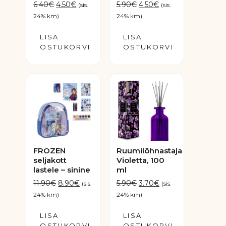
Algne
Praegune
Algne
Praegune
6.40
€
4.50
€
5.90
€
4.50
€
(sis.
(sis.
hind
hind
hind
hind
24% km)
24% km)
oli:
on:
oli:
on:
LISA
6.40€.
4.50€.
LISA
5.90€.
4.50€.
OSTUKORVI
OSTUKORVI
FROZEN
Ruumilõhnastaja
seljakott
Violetta, 100
lastele – sinine
ml
Algne
Praegune
Algne
Praegune
11.90
€
8.90
€
5.90
€
3.70
€
(sis.
(sis.
hind
hind
hind
hind
24% km)
24% km)
oli:
on:
oli:
on:
LISA
11.90€.
8.90€.
LISA
5.90€.
3.70€.
OSTUKORVI
OSTUKORVI