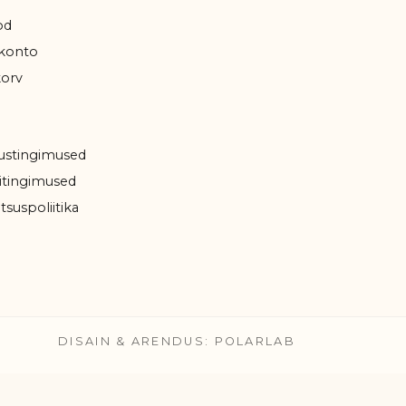
od
konto
orv
ustingimused
tingimused
tsuspoliitika
DISAIN & ARENDUS: POLARLAB