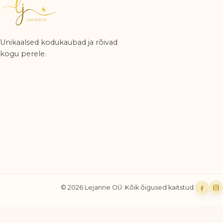
Unikaalsed kodukaubad ja rõivad
kogu perele.
© 2026 Lejanne OÜ. Kõik õigused kaitstud.
Faceb
In