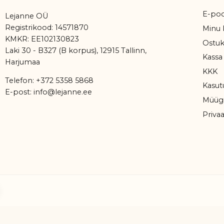
E-po
Lejanne OÜ
Registrikood: 14571870
Minu 
KMKR: EE102130823
Ostuk
Laki 30 - B327 (B korpus), 12915 Tallinn,
Kassa
Harjumaa
KKK
Telefon:
+372 5358 5868
Kasut
E-post:
info@lejanne.ee
Müügi
Privaa
ook
stagram