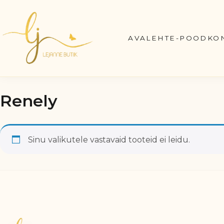
Skip
to
content
AVALEHT
E-POOD
KO
Renely
Sinu valikutele vastavaid tooteid ei leidu.